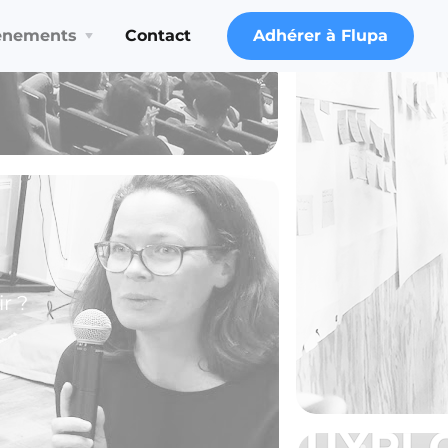
ènements
Contact
Adhérer à Flupa
r ?