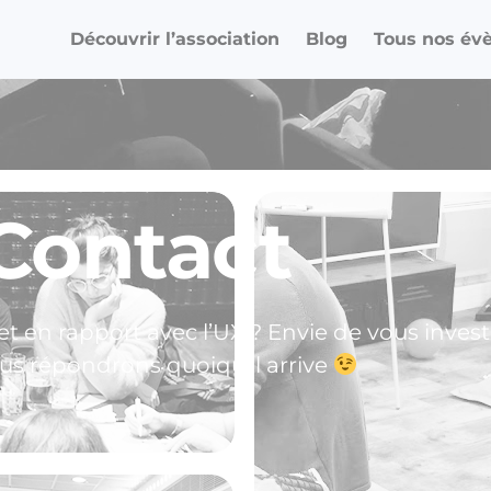
Découvrir l’association
Blog
Tous nos év
Contact
t en rapport avec l’UX ? Envie de vous investi
us répondrons quoiqu’il arrive