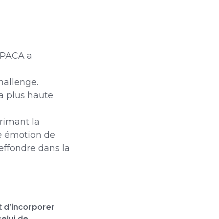
n PACA a
hallenge.
la plus haute
primant la
ne émotion de
’effondre dans la
t d’incorporer
celui de