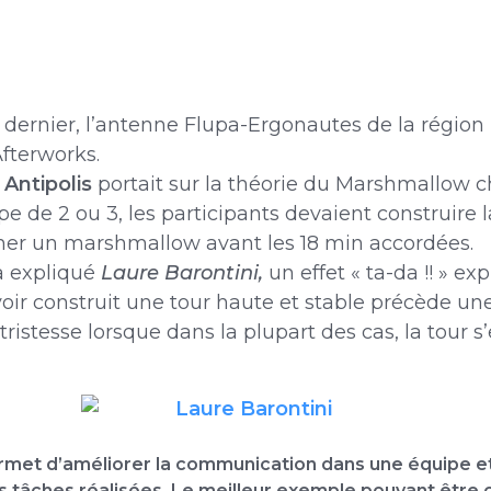
dernier, l’antenne Flupa-Ergonautes de la régio
fterworks.
 Antipolis
portait sur la théorie du Marshmallow c
e de 2 ou 3, les participants devaient construire 
nner un marshmallow avant les 18 min accordées.
 expliqué
Laure Barontini,
un effet « ta-da !! » ex
avoir construit une tour haute et stable précède u
tristesse lorsque dans la plupart des cas, la tour s
ermet d’améliorer la communication dans une équipe e
les tâches réalisées. Le meilleur exemple pouvant être 